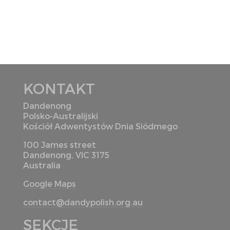
KONTAKT
Dandenong
Polsko-Australijski
Kościół Adwentystów Dnia Siódmego
100 James street
Dandenong, VIC 3175
Australia
Google Maps
contact@dandypolish.org.au
SEKCJE