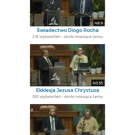
48:9
Świadectwo Diogo Rocha
218 wyświetleń • około miesiąca temu
40:55
Ekklesja Jezusa Chrystusa
383 wyświetleń • około miesiąca temu