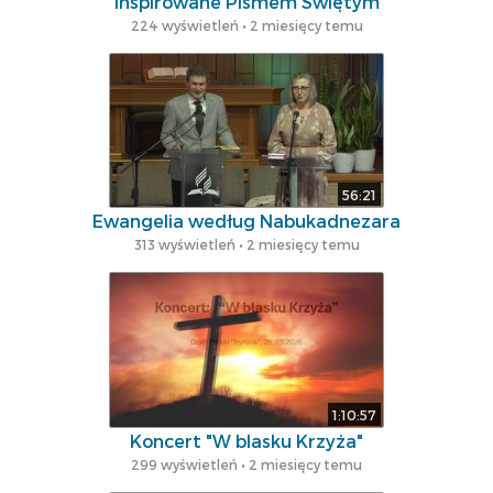
Inspirowane Pismem Świętym
224 wyświetleń • 2 miesięcy temu
56:21
Ewangelia według Nabukadnezara
313 wyświetleń • 2 miesięcy temu
1:10:57
Koncert "W blasku Krzyża"
299 wyświetleń • 2 miesięcy temu