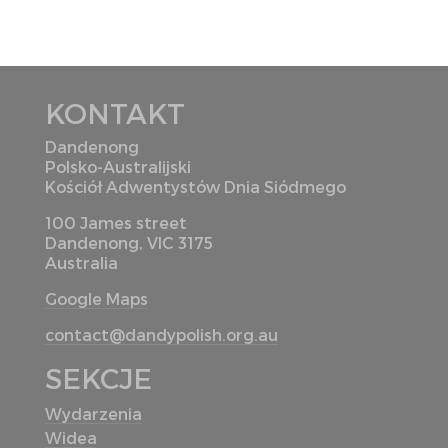
KONTAKT
Dandenong
Polsko-Australijski
Kościół Adwentystów Dnia Siódmego
100 James street
Dandenong, VIC 3175
Australia
Google Maps
contact@dandypolish.org.au
SEKCJE
Wydarzenia
Widea