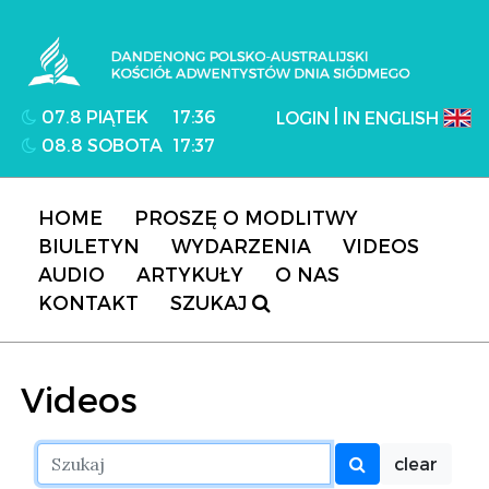
Dandenong Polsko-Australijski Kościół
Adwentystów Dnia Siódmego
|
07.8 PIĄTEK
17:36
LOGIN
IN ENGLISH
08.8 SOBOTA
17:37
HOME
PROSZĘ O MODLITWY
BIULETYN
WYDARZENIA
VIDEOS
AUDIO
ARTYKUŁY
O NAS
KONTAKT
SZUKAJ
Videos
clear