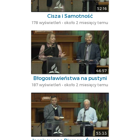
52:16
Cisza i Samotność
178 wyświetleń • około 2 miesięcy temu
46:57
Błogosławieństwa na pustyni
187 wyświetleń • około 2 miesięcy temu
53:33