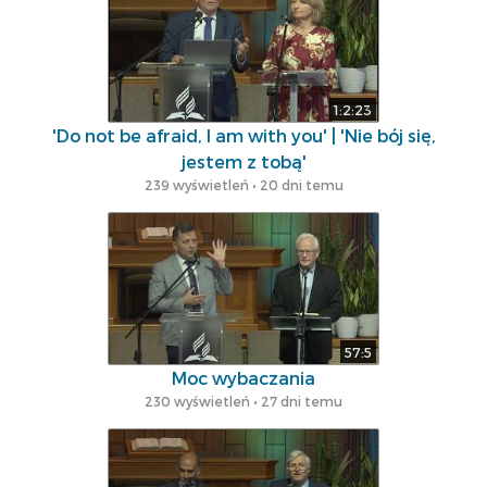
1:2:23
'Do not be afraid, I am with you' | 'Nie bój się,
jestem z tobą'
239 wyświetleń • 20 dni temu
57:5
Moc wybaczania
230 wyświetleń • 27 dni temu