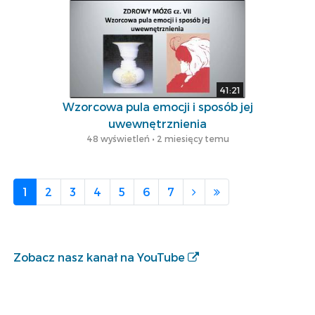
41:21
Wzorcowa pula emocji i sposób jej
uwewnętrznienia
48 wyświetleń • 2 miesięcy temu
1
2
3
4
5
6
7
Zobacz nasz kanał na YouTube