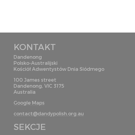
KONTAKT
Dandenong
Polsko-Australijski
Kościół Adwentystów Dnia Siódmego
100 James street
Dandenong, VIC 3175
Australia
Google Maps
contact@dandypolish.org.au
SEKCJE