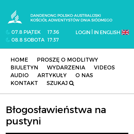
Dandenong Polsko-Australijski Kościół
Adwentystów Dnia Siódmego
|
07.8 PIĄTEK
17:36
LOGIN
IN ENGLISH
08.8 SOBOTA
17:37
HOME
PROSZĘ O MODLITWY
BIULETYN
WYDARZENIA
VIDEOS
AUDIO
ARTYKUŁY
O NAS
KONTAKT
SZUKAJ
Błogosławieństwa na
pustyni