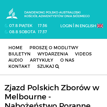
Dandenong Polsko-Australijski Kościół
Adwentystów Dnia Siódmego
|
07.8 PIĄTEK
17:36
LOGIN
IN ENGLISH
08.8 SOBOTA
17:37
HOME
PROSZĘ O MODLITWY
BIULETYN
WYDARZENIA
VIDEOS
AUDIO
ARTYKUŁY
O NAS
KONTAKT
SZUKAJ
Zjazd Polskich Zborów w
Melbourne -
Nabożeństwo Poranne