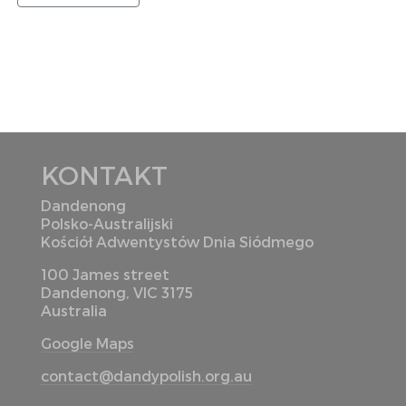
KONTAKT
Dandenong
Polsko-Australijski
Kościół Adwentystów Dnia Siódmego
100 James street
Dandenong, VIC 3175
Australia
Google Maps
contact@dandypolish.org.au