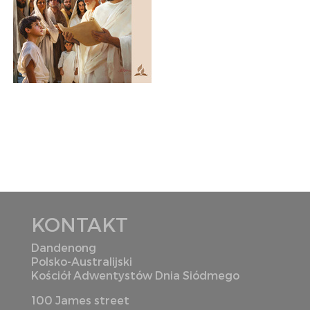
KONTAKT
Dandenong
Polsko-Australijski
Kościół Adwentystów Dnia Siódmego
100 James street