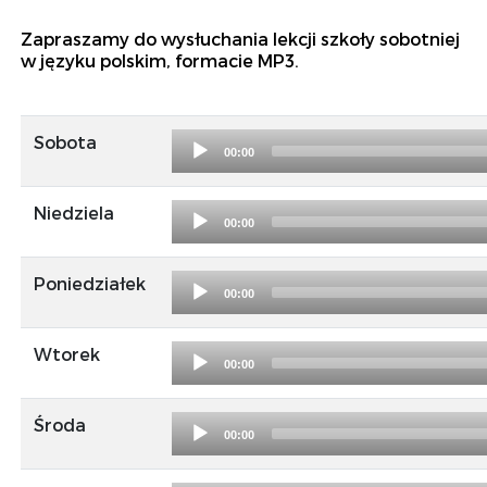
Zapraszamy do wysłuchania lekcji szkoły sobotniej
w języku polskim, formacie MP3.
Audio
Sobota
00:00
Player
Audio
Niedziela
00:00
Player
Audio
Poniedziałek
00:00
Player
Audio
Wtorek
00:00
Player
Audio
Środa
00:00
Player