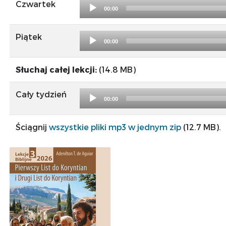
Audio
Czwartek
00:00
Player
Audio
Piątek
00:00
Player
Słuchaj całej lekcji:
(14.8 MB)
Audio
Cały tydzień
00:00
Player
Ściągnij
wszystkie pliki mp3 w jednym zip
(12.7 MB).