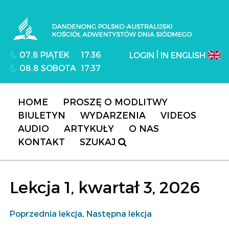
Dandenong Polsko-Australijski Kościół
Adwentystów Dnia Siódmego
|
07.8 PIĄTEK
17:36
LOGIN
IN ENGLISH
08.8 SOBOTA
17:37
HOME
PROSZĘ O MODLITWY
BIULETYN
WYDARZENIA
VIDEOS
AUDIO
ARTYKUŁY
O NAS
KONTAKT
SZUKAJ
Lekcja 1, kwartał 3, 2026
Poprzednia lekcja
,
Następna lekcja