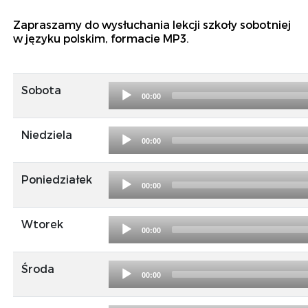
Zapraszamy do wysłuchania lekcji szkoły sobotniej
w języku polskim, formacie MP3.
Audio
Sobota
00:00
Player
Audio
Niedziela
00:00
Player
Audio
Poniedziałek
00:00
Player
Audio
Wtorek
00:00
Player
Audio
Środa
00:00
Player