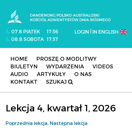
Dandenong Polsko-Australijski Kościół
Adwentystów Dnia Siódmego
|
07.8 PIĄTEK
17:36
LOGIN
IN ENGLISH
08.8 SOBOTA
17:37
HOME
PROSZĘ O MODLITWY
BIULETYN
WYDARZENIA
VIDEOS
AUDIO
ARTYKUŁY
O NAS
KONTAKT
SZUKAJ
Lekcja 4, kwartał 1, 2026
Poprzednia lekcja
,
Następna lekcja