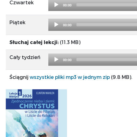
Audio
Czwartek
00:00
Player
Audio
Piątek
00:00
Player
Słuchaj całej lekcji:
(11.3 MB)
Audio
Cały tydzień
00:00
Player
Ściągnij
wszystkie pliki mp3 w jednym zip
(9.8 MB).