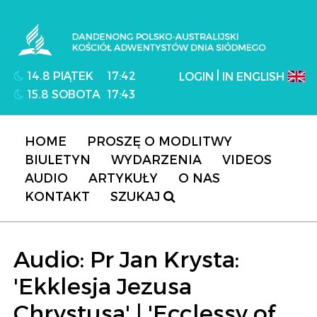
Dandenong Polsko-Australijski Kościół
Adwentystów Dnia Siódmego
|
14.8 PIĄTEK
17:42
LOGIN
IN ENGLISH
15.8 SOBOTA
17:43
HOME
PROSZĘ O MODLITWY
BIULETYN
WYDARZENIA
VIDEOS
AUDIO
ARTYKUŁY
O NAS
KONTAKT
SZUKAJ
Audio: Pr Jan Krysta:
'Ekklesja Jezusa
Chrystusa' | 'Ecclessy of